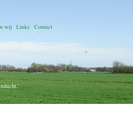
n wij
Links
Contact
andacht.'