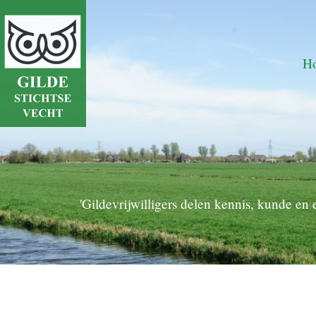
H
'Gildevrijwilligers delen kennis, kunde en 